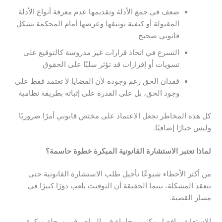
ضعف في جمع الأدلة وتقديمها عدم معرفة أنواع الأدلة
المقبولة أو كيفية توثيقها وعرضها أمام المحكمة بشكل
قانوني صحيح
التسرع في اتخاذ قرارات غير مدروسة كالتوقيع على
تسويات أو إقرارات قد تؤثر سلبًا على الحقوق
فقدان الحق رغم وجوده لأن القضايا لا تعتمد فقط على
وجود الحق، بل على القدرة على إثباته بطريقة نظامية
كل هذه المخاطر تجعل الاعتماد على مختص قانوني أمرًا ضروريًا
وليس خيارًا إضافيًا.
لماذا
تعتبر
الاستشارة
القانونية
المبكرة
خطوة
حاسمة
؟
من أكثر الأخطاء شيوعًا تأجيل طلب الاستشارة القانونية حتى
تتعقد المشكلة، بينما الحقيقة أن التوقيت يلعب دورًا كبيرًا في
مسار القضية.
الاستعانة بـ افضل مكتب محاماة في الرياض في مرحلة مبكرة