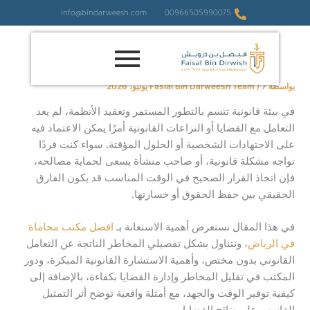
خطي
info@bindarweesh.com
00966505990075
لى
لمحتوى
بواسطة
7 يونيو، 2026
/
Fasial Bin Darweesh Team
في بيئة قانونية تتسم بالتطور المستمر وتعقيد الأنظمة، لم يعد
التعامل مع القضايا أو النزاعات القانونية أمرًا يمكن الاعتماد فيه
على الاجتهادات الشخصية أو الحلول المؤقتة. سواء كنت فردًا
تواجه مشكلة قانونية، أو صاحب منشأة يسعى لحماية مصالحه،
فإن اتخاذ القرار الصحيح في الوقت المناسب قد يكون الفارق
الحقيقي بين حفظ الحقوق أو خسارتها.
في هذا المقال نستعرض أهمية الاستعانة بـ
افضل مكتب محاماة
في الرياض
، ونتناول بشكل تفصيلي المخاطر الناتجة عن التعامل
القانوني بدون مختص، وأهمية الاستشارة القانونية المبكرة، ودور
المكتب في تقليل المخاطر وإدارة القضايا بكفاءة، بالإضافة إلى
كيفية توفير الوقت والجهد، مع أمثلة واقعية توضح أثر التمثيل