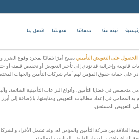
رئيسية
نبذه عنا
خدماتنا
مدونتنا
اتصل بنا
الحصول على التعويض التأميني
يصبح أمرًا تلقائيًا بمجرد وقوع الضرر وت
ات قانونية وإجرائية قد تؤدي إلى تأخير التعويض أو تخفيض قيمته أو حت
وقادر على حماية حقوق المؤمن لهم أمام شركات التأمين والجهات المختص
مي متخصص في قضايا التأمين، وأنواع النزاعات التأمينية الشائعة، وآل
م به المحامي في إعداد مطالبات التعويض ومتابعتها، بالإضافة إلى أبرز
على التعويض المستحق.
طبيعة العلاقة بين شركة التأمين والمؤمن له، وقد تشمل الأفراد والش
النزاع واختيار المسار القانوني المناسب لمعالجته.