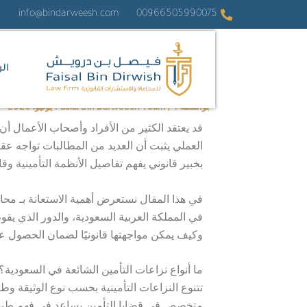
خطي
info@bindarweesh.com
00966505990075
لى
لمحتوى
ال
بواسطة
1 يوليو، 2026
/
Fasial Bin Darweesh Team
قد يعتقد الكثير من الأفراد وأصحاب الأعمال أن
العملي يثبت أن العديد من المطالبات تواجه عقب
بخبير قانوني يفهم تفاصيل الأنظمة التأمينية 
في هذا المقال نستعرض أهمية الاستعانة بـ محا
في المملكة العربية السعودية، والدور الذي يقو
وكيف يمكن مواجهتها قانونيًا لضمان الحصول 
ما أنواع نزاعات التأمين الشائعة في السعودية؟
تتنوع النزاعات التأمينية بحسب نوع الوثيقة و
متخصص في قضايا التأمين يساعد في فهم طبيعة 