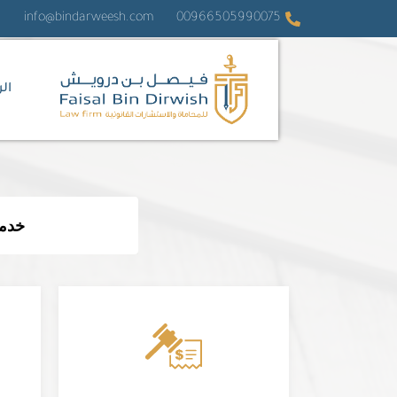
خطي
info@bindarweesh.com
00966505990075
لى
لمحتوى
ال
خدم