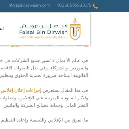
خطي
info@bindarweesh.com
00966505990075
لى
لمحتوى
ال
بواسطة
24 يونيو، 2026
/
Fasial Bin Darweesh Team
في عالم الأعمال لا تسير جميع الشركات في خط ت
والموردين والشركاء. وفي ظل التغيرات الاقتصاد
القانونية المتاحة ضرورة لحماية الحقوق وتنظيم 
في هذا المقال نستعرض
إجراءات إعلان إفلاس
ش
والآثار القانونية المترتبة على الإفلاس، وخطوا
التعثر المالي وحماية مصالح الشركة والدائنين.
ما الفرق بين الإفلاس والتصفية وإعادة التنظي